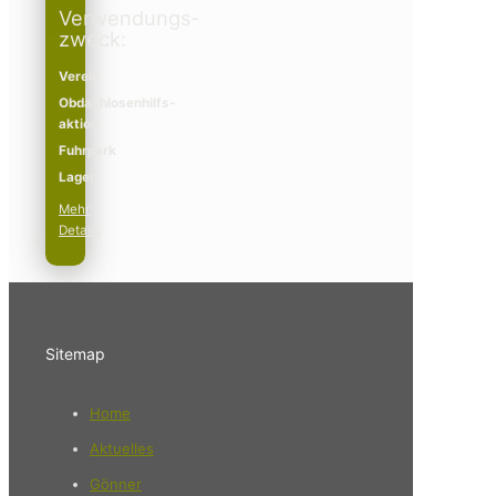
Verwendungs­­
zweck:
Verein
Obdachlosenhilfs­­
aktion
Fuhrpark
Lager
Mehr
Details
Sitemap
Home
Aktuelles
Gönner