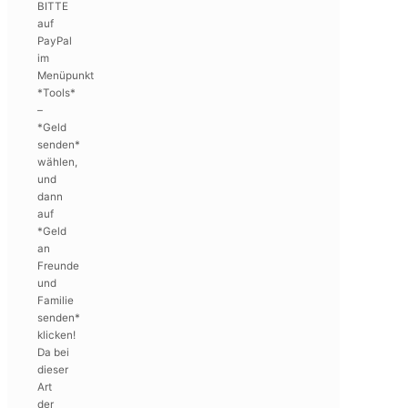
BITTE
auf
PayPal
im
Menüpunkt
*Tools*
–
*Geld
senden*
wählen,
und
dann
auf
*Geld
an
Freunde
und
Familie
senden*
klicken!
Da bei
dieser
Art
der