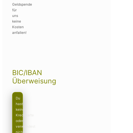
Geldspende
für
uns
keine
Kosten
anfallen!
BIC/IBAN
Überweisung
Du
hast
keine
Kreditkarte
oder
verwendest
nicht