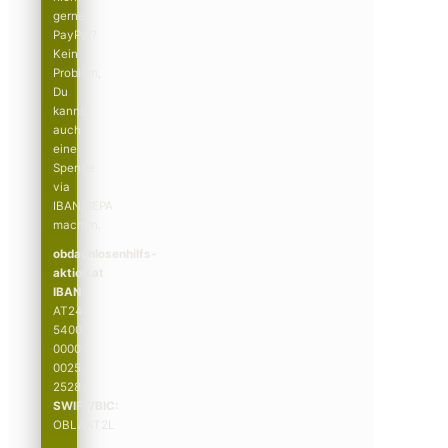
gerne
PayPal?
Kein
Problem,
Du
kannst
auch
eine
Spende
via
IBAN/SEPA
machen.
obdachlosenhilfs­­
aktion.at
IBAN:
AT24
5400
0000
0025
2528
SWIFT/BIC:
OBLAAT2L