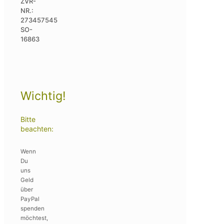
ZVR-
NR.:
273457545
SO-
16863
Wichtig!
Bitte
beachten:
Wenn
Du
uns
Geld
über
PayPal
spenden
möchtest,