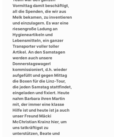
Vormittag damit beschäftigt,
all die Spenden, die wir aus
Melk bekamen, zu inventieren
und einzulagern. Es war eine
riesengroße Ladung an
Hygieneartikeln und
Lebensmitteln, ein ganzer
Transporter voller toller
Artikel. An den Samstagen
werden auch unsere
Donnerstagswagerl
kommissioniert, d.h. wieder
aufgefüllt und gegen Mittag
die Boxen für die Linz-Tour,
die jeden Samstag stattfindet,
eingeladen und fixiert. Heute
nahm Barbara ihren Martin
mit, der immer eine klasse
Hilfe ist und heute ist ja auch
unser Freund Mäcki
McChristian Krainz hier, um
uns tatkräftigst zu
unterstützen, Beate und