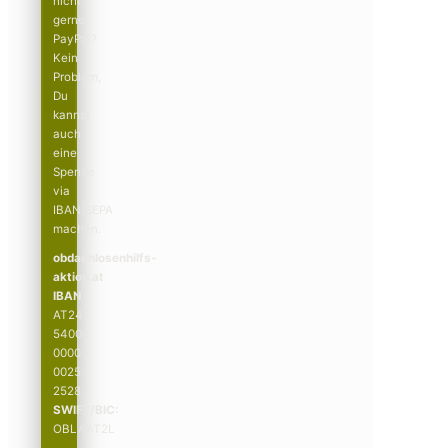
nicht
gerne
PayPal?
Kein
Problem,
Du
kannst
auch
eine
Spende
via
IBAN/SEPA
machen.
obdachlosenhilfs­­
aktion.at
IBAN:
AT24
5400
0000
0025
2528
SWIFT/BIC:
OBLAAT2L