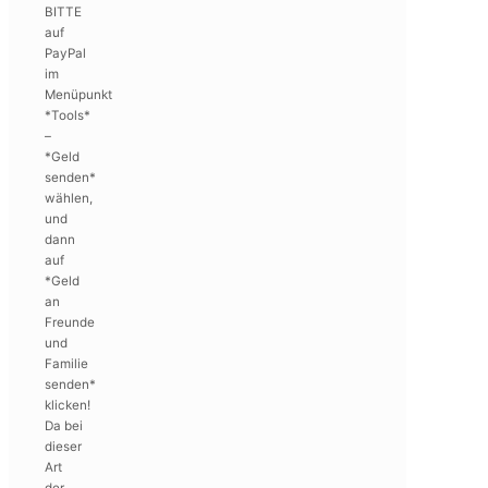
BITTE
auf
PayPal
im
Menüpunkt
*Tools*
–
*Geld
senden*
wählen,
und
dann
auf
*Geld
an
Freunde
und
Familie
senden*
klicken!
Da bei
dieser
Art
der