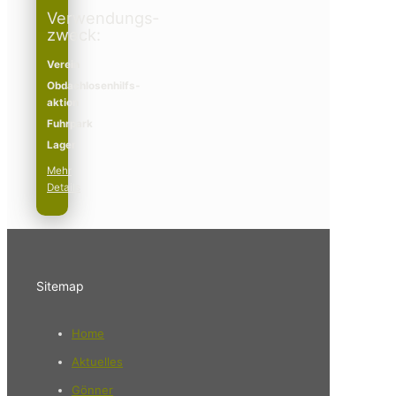
Verwendungs­­
zweck:
Verein
Obdachlosenhilfs­­
aktion
Fuhrpark
Lager
Mehr
Details
Sitemap
Home
Aktuelles
Gönner