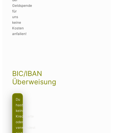
Geldspende
für
uns
keine
Kosten
anfallen!
BIC/IBAN
Überweisung
Du
hast
keine
Kreditkarte
oder
verwendest