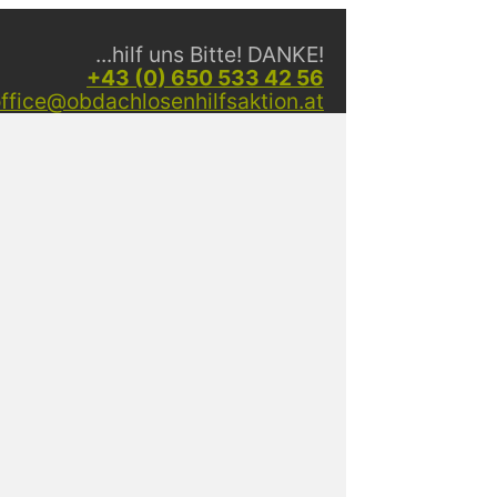
...hilf uns Bitte! DANKE!
+43 (0) 650 533 42 56
ffice@obdachlosenhilfsaktion.at