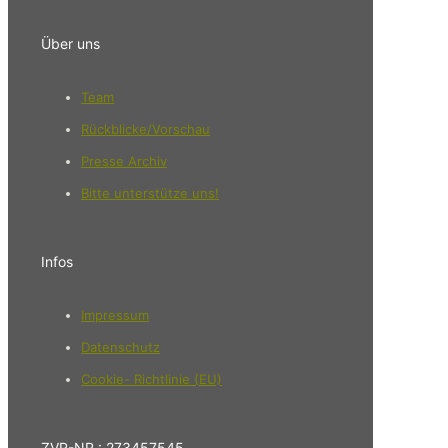
Über uns
Team
Rückblicke/Vorschau
Presse Archiv
Bitte unterstütze uns!
Infos
Impressum
Datenschutz
Cookie- Richtlinie (EU)
ZVR-NR.: 273457545