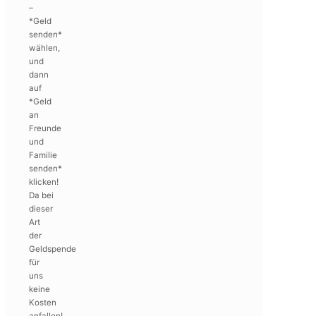
–
*Geld
senden*
wählen,
und
dann
auf
*Geld
an
Freunde
und
Familie
senden*
klicken!
Da bei
dieser
Art
der
Geldspende
für
uns
keine
Kosten
anfallen!