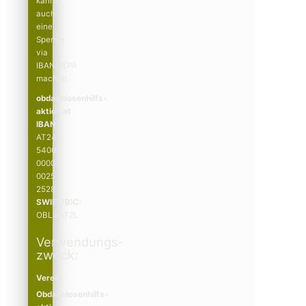
kannst
auch
eine
Spende
via
IBAN/SEPA
machen.
obdachlosenhilfs­­
aktion.at
IBAN:
AT24
5400
0000
0025
2528
SWIFT/BIC:
OBLAAT2L
Verwendungs­­
zweck:
Verein
Obdachlosenhilfs­­