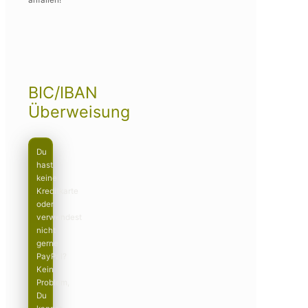
BIC/IBAN
Überweisung
Du
hast
keine
Kreditkarte
oder
verwendest
nicht
gerne
PayPal?
Kein
Problem,
Du