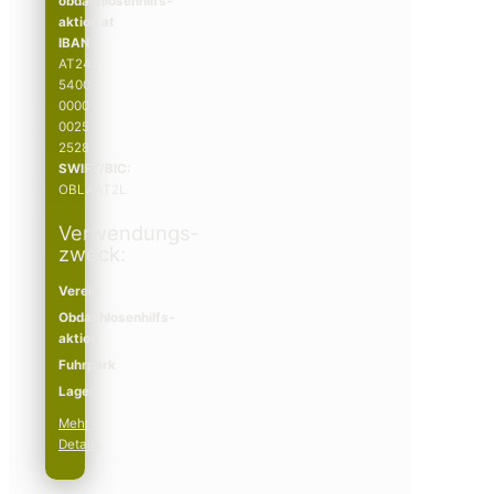
obdachlosenhilfs­­
aktion.at
IBAN:
AT24
5400
0000
0025
2528
SWIFT/BIC:
OBLAAT2L
Verwendungs­­
zweck:
Verein
Obdachlosenhilfs­­
aktion
Fuhrpark
Lager
Mehr
Details