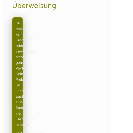
Überweisung
Du
hast
keine
Kreditkarte
oder
verwendest
nicht
gerne
PayPal?
Kein
Problem,
Du
kannst
auch
eine
Spende
via
IBAN/SEPA
machen.