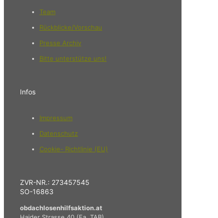
Team
Rückblicke/Vorschau
Presse Archiv
Bitte unterstütze uns!
Infos
Impressum
Datenschutz
Cookie- Richtlinie (EU)
ZVR-NR.: 273457545
SO-16863
obdachlosenhilfsaktion.at
Haider Strasse 40 (Fa. TAB)