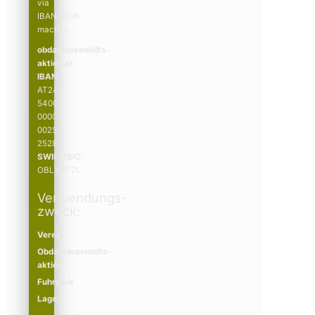
via
IBAN/SEPA
machen.
obdachlosenhilfs­­
aktion.at
IBAN:
AT24
5400
0000
0025
2528
SWIFT/BIC:
OBLAAT2L
Verwendungs­­
zweck:
Verein
Obdachlosenhilfs­­
aktion
Fuhrpark
Lager