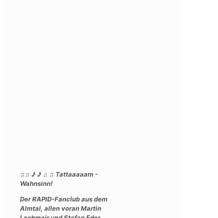
♫♫ ♪ ♪ ♫ ♫ Tattaaaaam -
Wahnsinn!
Der RAPID-Fanclub aus dem
Almtal, allen voran Martin
Lachmair und Stefan Eder