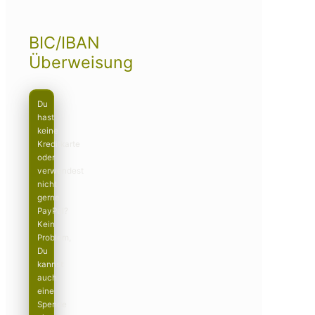
BIC/IBAN
Überweisung
Du
hast
keine
Kreditkarte
oder
verwendest
nicht
gerne
PayPal?
Kein
Problem,
Du
kannst
auch
eine
Spende