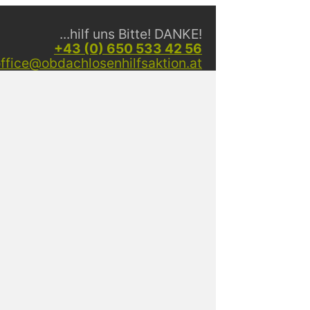
...hilf uns Bitte! DANKE!
+43 (0) 650 533 42 56
ffice@obdachlosenhilfsaktion.at