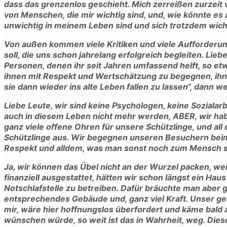
dass das grenzenlos geschieht. Mich zerreißen zurzei
von Menschen, die mir wichtig sind, und, wie könnte es 
unwichtig in meinem Leben sind und sich trotzdem wic
Von außen kommen viele Kritiken und viele Aufforderu
soll, die uns schon jahrelang erfolgreich begleiten. Lieb
Personen, denen ihr seit Jahren umfassend helft, so et
ihnen mit Respekt und Wertschätzung zu begegnen, ih
sie dann wieder ins alte Leben fallen zu lassen“, dann 
Liebe Leute, wir sind keine Psychologen, keine Sozialar
auch in diesem Leben nicht mehr werden, ABER, wir hab
ganz viele offene Ohren für unsere Schützlinge, und al
Schützlinge aus. Wir begegnen unseren Besuchern bei
Respekt und alldem, was man sonst noch zum Mensch se
Ja, wir können das Übel nicht an der Wurzel packen, we
finanziell ausgestattet, hätten wir schon längst ein Hau
Notschlafstelle zu betreiben. Dafür bräuchte man aber ga
entsprechendes Gebäude und, ganz viel Kraft. Unser ge
mir, wäre hier hoffnungslos überfordert und käme bald
wünschen würde, so weit ist das in Wahrheit, weg. Diese