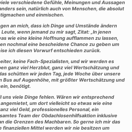
t viele verschiedene Gefühle, Meinungen und Aussagen
anders sein, natürlich auch von Menschen, die absolut
htigmachen und einmischen.
ngen an mich, dass ich Dinge und Umstände ändern
e Leute, wenn jemand zu mir sagt, Zitat: „In jenen
was wie eine kleine Hoffnung aufflammen zu lassen,
nen nochmal eine bescheidene Chance zu geben um
weise ich diesen Vorwurf entschieden zurück.
beiter, keine Fach-Spezialisten, und wir werden es
en ganz viel Herzblut, ganz viel Wertschätzung und
l das schütten wir jeden Tag, jede Woche über unsere
m Bus auf Augenhöhe, mit größter Wertschätzung und
in, benötigt.
il uns viele Dinge fehlen. Wären wir entsprechend
s angemietet, um dort vielleicht so etwas wie eine
nz viel Geld, professionelles Personal, ein
samtes Team der Obdachlosenhilfsaktion inklusive
 an die Grenzen des Machbaren. So gerne ich mir das
 finanziellen Mittel werden wir nie besitzen um