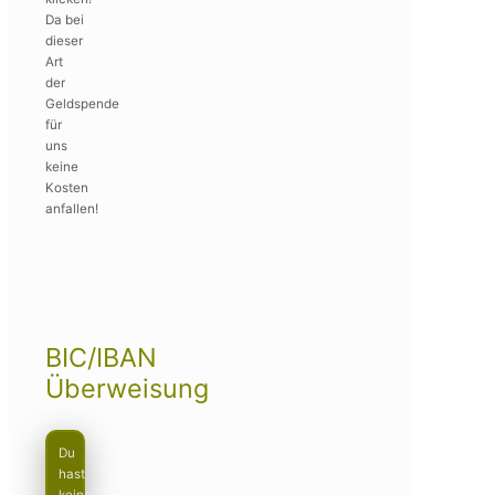
Da bei
dieser
Art
der
Geldspende
für
uns
keine
Kosten
anfallen!
BIC/IBAN
Überweisung
Du
hast
keine