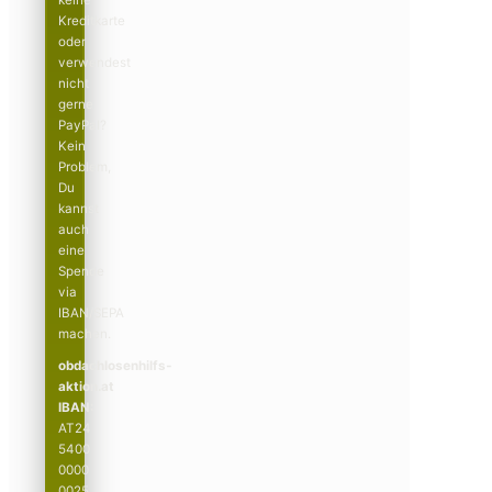
Kreditkarte
oder
verwendest
nicht
gerne
PayPal?
Kein
Problem,
Du
kannst
auch
eine
Spende
via
IBAN/SEPA
machen.
obdachlosenhilfs­­
aktion.at
IBAN:
AT24
5400
0000
0025