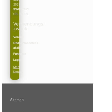
2528
SWIFT/BIC:
OBLAAT2L
Verwendungs­­
zweck:
Verein
Obdachlosenhilfs­­
aktion
Fuhrpark
Lager
Mehr
Details
Sitemap