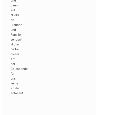
und
dann
auf
*Geld
an
Freunde
und
Familie
senden*
klicken!
Da bei
dieser
Art
der
Geldspende
für
uns
keine
Kosten
anfallen!