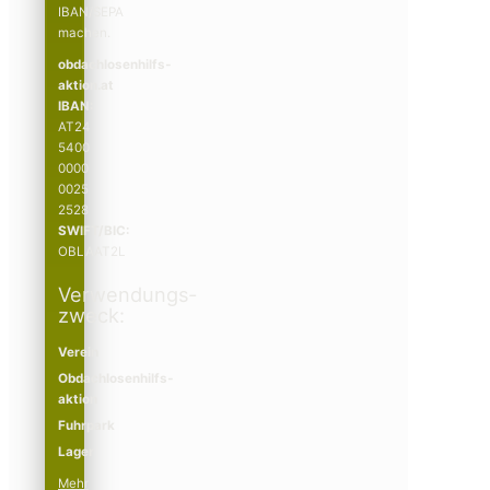
IBAN/SEPA
machen.
obdachlosenhilfs­­
aktion.at
IBAN:
AT24
5400
0000
0025
2528
SWIFT/BIC:
OBLAAT2L
Verwendungs­­
zweck:
Verein
Obdachlosenhilfs­­
aktion
Fuhrpark
Lager
Mehr