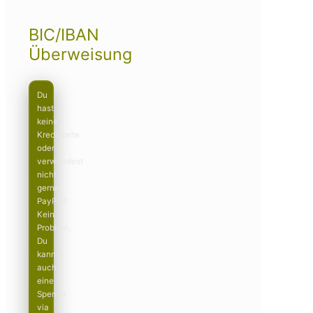
BIC/IBAN
Überweisung
Du
hast
keine
Kreditkarte
oder
verwendest
nicht
gerne
PayPal?
Kein
Problem,
Du
kannst
auch
eine
Spende
via