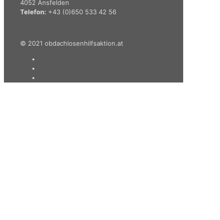
4052 Ansfelden
Telefon:
+43 (0)650 533 42 56
© 2021 obdachlosenhilfsaktion.at