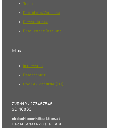
Team
Rückblicke/Vorschau
Presse Archiv
Bitte unterstütze uns!
Infos
Impressum
Datenschutz
Cookie- Richtlinie (EU)
ZVR-NR.: 273457545
SO-16863
obdachlosenhilfsaktion.at
Haider Strasse 40 (Fa. TAB)