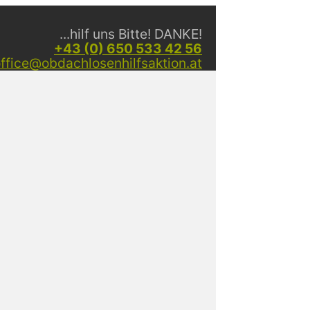
...hilf uns Bitte! DANKE!
+43 (0) 650 533 42 56
ffice@obdachlosenhilfsaktion.at