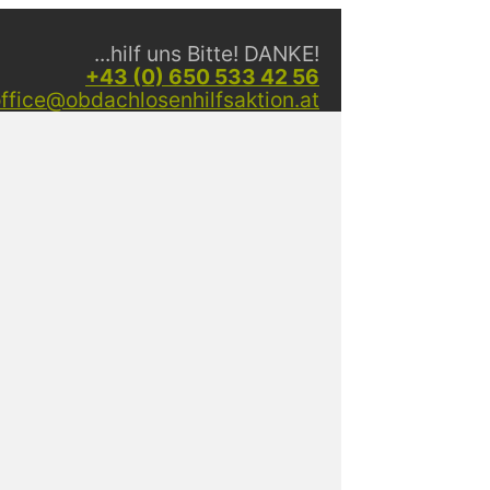
...hilf uns Bitte! DANKE!
+43 (0) 650 533 42 56
ffice@obdachlosenhilfsaktion.at